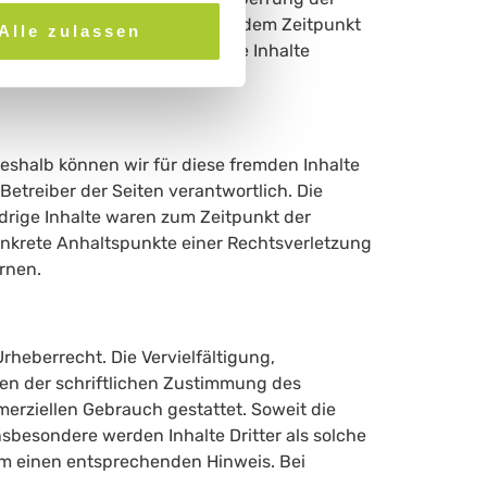
he Haftung ist jedoch erst ab dem Zeitpunkt
Alle zulassen
erletzungen werden wir diese Inhalte
Deshalb können wir für diese fremden Inhalte
Betreiber der Seiten verantwortlich. Die
drige Inhalte waren zum Zeitpunkt der
konkrete Anhaltspunkte einer Rechtsverletzung
rnen.
rheberrecht. Die Vervielfältigung,
en der schriftlichen Zustimmung des
merziellen Gebrauch gestattet. Soweit die
nsbesondere werden Inhalte Dritter als solche
um einen entsprechenden Hinweis. Bei