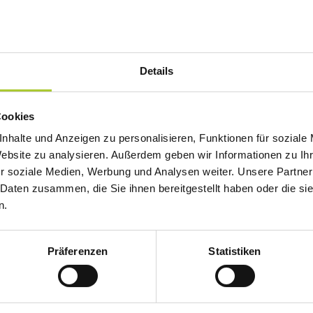
daktionelle Inhalte gem. § 18 Abs. 2 MStV:
Details
Cookies
nhalte und Anzeigen zu personalisieren, Funktionen für soziale
Website zu analysieren. Außerdem geben wir Informationen zu I
r soziale Medien, Werbung und Analysen weiter. Unsere Partner
 Daten zusammen, die Sie ihnen bereitgestellt haben oder die s
n.
Präferenzen
Statistiken
orgfalt erstellt. Für die Richtigkeit, Vollständigkeit und Akt
 wir gemäß § 7 Abs.1 TMG für eigene Inhalte auf diesen Se
 als Diensteanbieter jedoch nicht verpflichtet, übermittelte
 die auf eine rechtswidrige Tätigkeit hinweisen. Verpflic