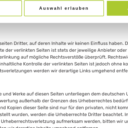
nen Gesetzen bleiben hiervon unberührt. Eine diesbezüglic
Auswahl erlauben
ng möglich. Bei Bekanntwerden von entsprechenden Rechtsv
iten Dritter, auf deren Inhalte wir keinen Einfluss haben. 
der verlinkten Seiten ist stets der jeweilige Anbieter oder 
erlinkung auf mögliche Rechtsverstöße überprüft. Rechtswi
nhaltliche Kontrolle der verlinkten Seiten ist jedoch ohne 
tsverletzungen werden wir derartige Links umgehend entfe
lte und Werke auf diesen Seiten unterliegen dem deutschen U
erwertung außerhalb der Grenzen des Urheberrechtes bedürf
und Kopien dieser Seite sind nur für den privaten, nicht kom
rstellt wurden, werden die Urheberrechte Dritter beachtet. I
ne Urheberrechtsverletzung aufmerksam werden, bitten wir 