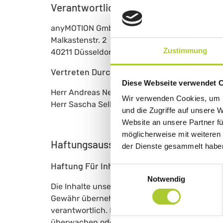
Verantwortlicher für journalistisch-re
anyMOTION GmbH
Malkastenstr. 2
Zustimmung
40211 Düsseldorf
Vertreten Durch Geschäftsführer:
Diese Webseite verwendet 
Herr Andreas Neumann
Wir verwenden Cookies, um I
Herr Sascha Sell
und die Zugriffe auf unsere 
Website an unsere Partner fü
möglicherweise mit weiteren
Haftungsausschluss
der Dienste gesammelt habe
Haftung Für Inhalte
Einwilligungsauswahl
Notwendig
Die Inhalte unserer Seiten wurden mit größter S
Gewähr übernehmen. Als Diensteanbieter sind
verantwortlich. Nach §§ 8 bis 10 TMG sind wir
überwachen oder nach Umständen zu forschen,